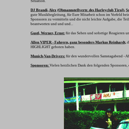
Situation.
DJ Brandi,
Alex
(Obmannstellvertr. des Harleyclub Tirol),
S
gute Musikbegleitung, für Eure Mitarbeit schon im Vorfeld beim
Sponsoren zu vermitteln und die nicht leichte Aufgabe, die Te
beantworten und und und...
Gustl, Werner, Ernst:
für das Sehen und sofortige Reagieren 
Allen VIPER - Fahrern, ganz besonders Markus Reinhardt,
d
HIGHLIGHT geboten haben.
Munich-Van-Drivers:
für den wundervollen Samstagabend - Ab
Sponsoren:
Vielen herzlichen Dank den folgenden Sponsoren, d