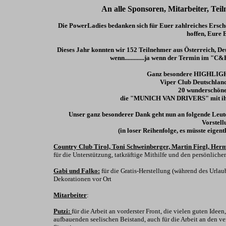
An alle Sponsoren, Mitarbeiter, T
Die PowerLadies bedanken sich für Euer zahlreiches Ersche
hoffen, Eure 
Dieses Jahr konnten wir 152 Teilnehmer aus Österreich, De
wenn.............ja wenn der Termin im "C
Ganz besondere HIGHLIGHTs
Viper Club Deutschland
20 wunderschön
die "MUNICH VAN DRIVERS" mit ih
Unser ganz besonderer Dank geht nun an folgende Leute
Vorstell
(in loser Reihenfolge, es müsste eigent
Country Club Tirol, Toni Schweinberger, Martin Fiegl, Her
für die Unterstützung, tatkräftige Mithilfe und den persönliche
Gabi und Falko:
für die Gratis-Herstellung (während des Url
Dekorationen vor Ort
Mitarbeiter
:
Putzi:
für die Arbeit an vorderster Front, die vielen guten Ide
aufbauenden seelischen Beistand, auch für die Arbeit an den ver